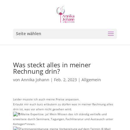
Seite wählen
Was steckt alles in meiner
Rechnung drin?
von
Annika Johann
|
Feb. 2, 2023
|
Allgemein
Leider musste ich auch meine Preise anpassen.
Erlaubt mir euch kurz erläutern zu dürfen was in meiner Rechnung alles
drin ist, was vor allem nicht gesehen wird.
Meine Expertise: ja! Mein Wissen das ich ständig vertiefe und
erweitere durch Seminare, Tagungen, Fachliteratur und Austausch unter
Kollegen*innen.
Terminvereinbarung, meine Vorbereitung auf dem Termin (E-Mail