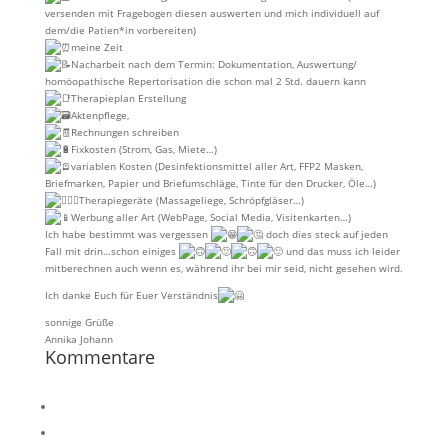
versenden mit Fragebogen diesen auswerten und mich individuell auf
dem/die Patien*in vorbereiten)
meine Zeit
Nacharbeit nach dem Termin: Dokumentation, Auswertung/
homöopathische Repertorisation die schon mal 2 Std. dauern kann
Therapieplan Erstellung
Aktenpflege,
Rechnungen schreiben
Fixkosten (Strom, Gas, Miete…)
variablen Kosten (Desinfektionsmittel aller Art, FFP2 Masken,
Briefmarken, Papier und Briefumschläge, Tinte für den Drucker, Öle…)
Therapiegeräte (Massageliege, Schröpfgläser…)
Werbung aller Art (WebPage, Social Media, Visitenkarten…)
Ich habe bestimmt was vergessen
doch dies steck auf jeden
Fall mit drin…schon einiges
und das muss ich leider
mitberechnen auch wenn es, während ihr bei mir seid, nicht gesehen wird.
Ich danke Euch für Euer Verständnis
sonnige Grüße
Annika Johann
Kommentare