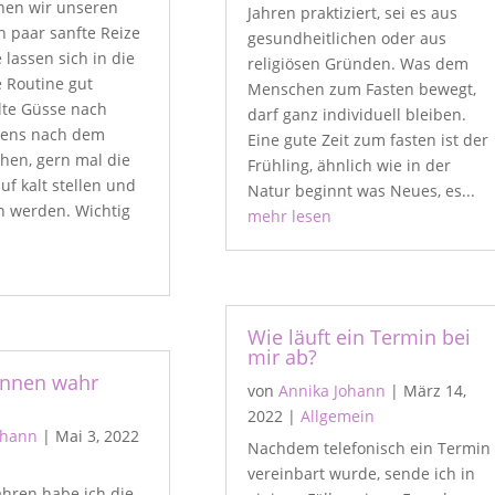
nen wir unseren
Jahren praktiziert, sei es aus
n paar sanfte Reize
gesundheitlichen oder aus
 lassen sich in die
religiösen Gründen. Was dem
 Routine gut
Menschen zum Fasten bewegt,
lte Güsse nach
darf ganz individuell bleiben.
gens nach dem
Eine gute Zeit zum fasten ist der
en, gern mal die
Frühling, ähnlich wie in der
f kalt stellen und
Natur beginnt was Neues, es...
 werden. Wichtig
mehr lesen
Wie läuft ein Termin bei
mir ab?
nnen wahr
von
Annika Johann
|
März 14,
2022
|
Allgemein
ohann
|
Mai 3, 2022
Nachdem telefonisch ein Termin
vereinbart wurde, sende ich in
ahren habe ich die