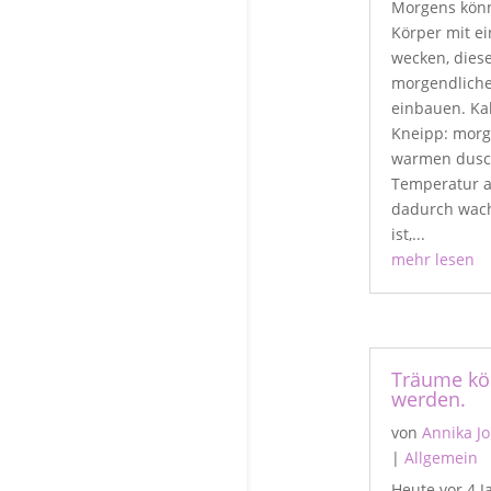
Morgens kön
Körper mit ei
wecken, diese
morgendliche
einbauen. Ka
Kneipp: mor
warmen dusch
Temperatur au
dadurch wach
ist,...
mehr lesen
Träume kö
werden.
von
Annika J
|
Allgemein
Heute vor 4 J