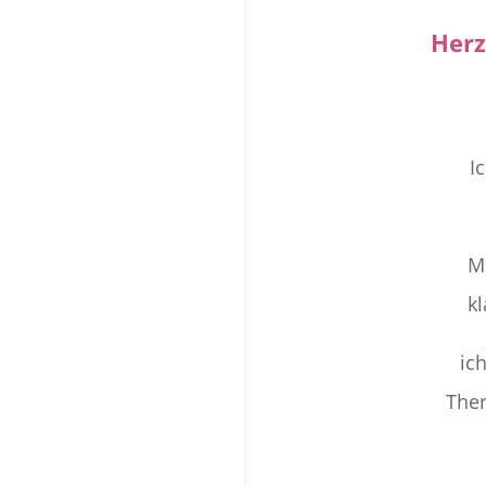
Herz
I
M
k
ic
The