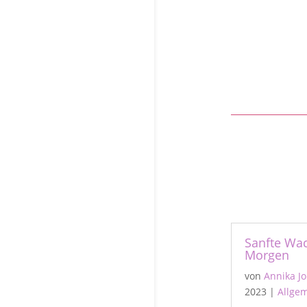
Sanfte Wa
Morgen
von
Annika J
2023
|
Allge