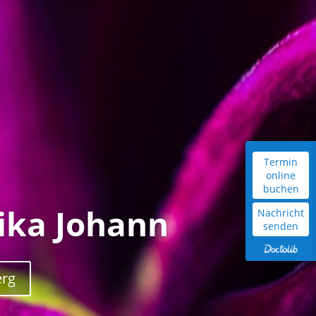
Termin
online
buchen
Nachricht
senden
ika Johann
erg