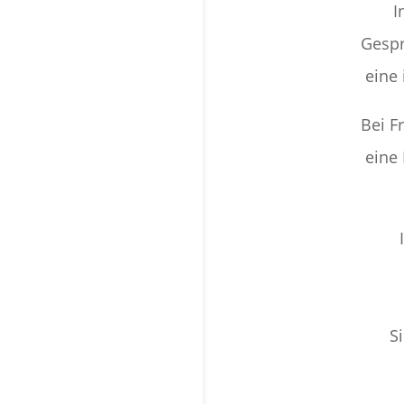
I
Gespr
eine 
Bei F
eine 
S