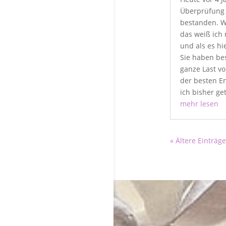
Überprüfung z
bestanden. Wa
das weiß ich
und als es h
Sie haben bes
ganze Last vo
der besten E
ich bisher get
mehr lesen
« Ältere Einträge